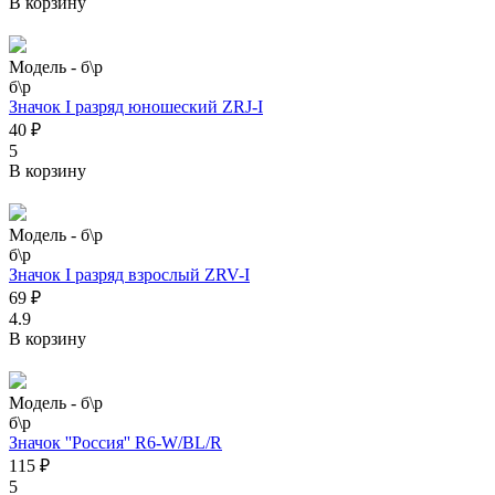
В корзину
Модель -
б\р
б\р
Значок I разряд юношеский ZRJ-I
40 ₽
5
В корзину
Модель -
б\р
б\р
Значок I разряд взрослый ZRV-I
69 ₽
4.9
В корзину
Модель -
б\р
б\р
Значок ''Россия'' R6-W/BL/R
115 ₽
5