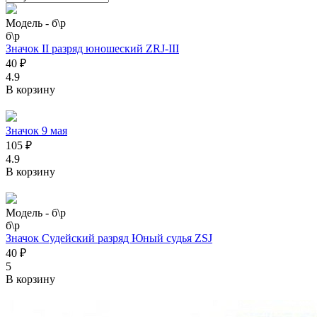
Модель -
б\р
б\р
Значок II разряд юношеский ZRJ-III
40 ₽
4.9
В корзину
Значок 9 мая
105 ₽
4.9
В корзину
Модель -
б\р
б\р
Значок Судейский разряд Юный судья ZSJ
40 ₽
5
В корзину