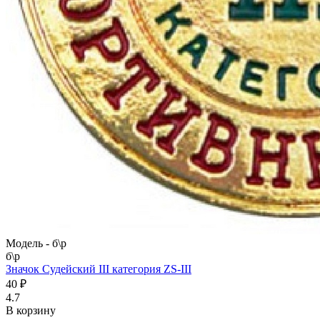
Модель -
б\р
б\р
Значок Судейский III категория ZS-III
40 ₽
4.7
В корзину