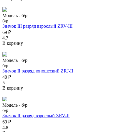
Модель -
б\р
б\р
Значок III разряд взрослый ZRV-III
69 ₽
4.7
В корзину
Модель -
б\р
б\р
Значок II разряд юношеский ZRJ-II
40 ₽
5
В корзину
Модель -
б\р
б\р
Значок II разряд взрослый ZRV-II
69 ₽
4.8