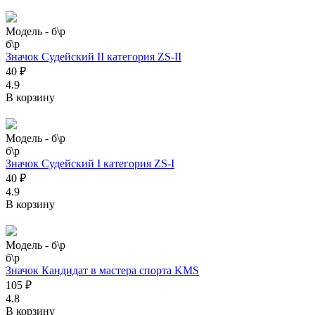
Модель -
б\р
б\р
Значок Судейский II категория ZS-II
40 ₽
4.9
В корзину
Модель -
б\р
б\р
Значок Судейский I категория ZS-I
40 ₽
4.9
В корзину
Модель -
б\р
б\р
Значок Кандидат в мастера спорта KMS
105 ₽
4.8
В корзину